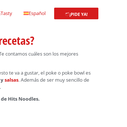
Tasty
Español
¡PIDE YA!
recetas?
. Te contamos cuáles son los mejores
to te va a gustar, el poke o poke bowl es
 y
salsas
. Además de ser muy sencillo de
.
 de Hits Noodles.