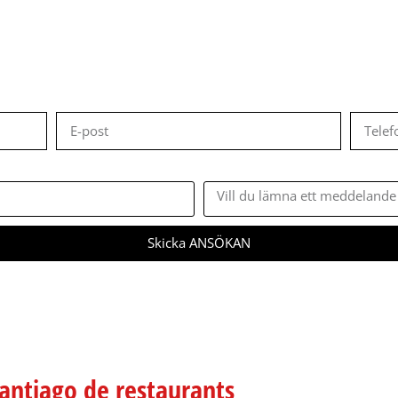
stisk möjlighet, FRANCHISE i bara
investera i franchisen?
Meddelande
Skicka ANSÖKAN
antiago de restaurants