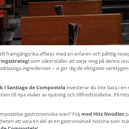
g till framgångsrika affärer med en erfaren och pålitlig res
ingsstrategi
som säkerställer att varje steg på denna resa 
förstklassiga ingredienser – vi ger dig de viktigaste verktygen 
k i Santiago de Compostela
investerar du inte bara i en
sen till nya nivåer av njutning och tillfredsställelse. På Hi
Compostelas gastronomiska scen? Följ
med Hits Noodles
på
eten att vara en del av en gastronomisk historia som ständi
o de Compostela
!