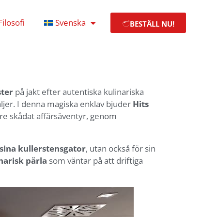
Filosofi
Svenska
BESTÄLL NU!
ster
på jakt efter autentiska kulinariska
ljer. I denna magiska enklav bjuder
Hits
igare skådat affärsäventyr, genom
sina kullerstensgator
, utan också för sin
narisk pärla
som väntar på att driftiga