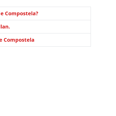
 de Compostela?
lan.
de Compostela