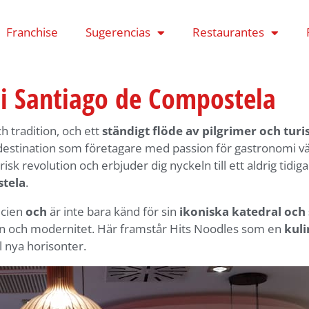
Franchise
Sugerencias
Restaurantes
 i Santiago de Compostela
h tradition, och ett
ständigt flöde av pilgrimer och turi
destination som företagare med passion för gastronomi vä
arisk revolution och erbjuder dig nyckeln till ett aldrig tid
stela
.
icien
och
är inte bara känd för sin
ikoniska katedral och 
n och modernitet. Här framstår Hits Noodles som en
kuli
l nya horisonter.