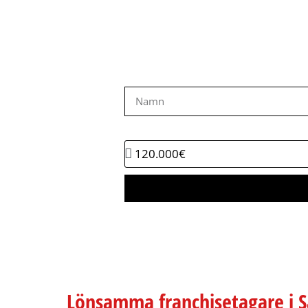
En fanta
Hur mycket pengar planerar du att 
Lönsamma franchisetagare i S