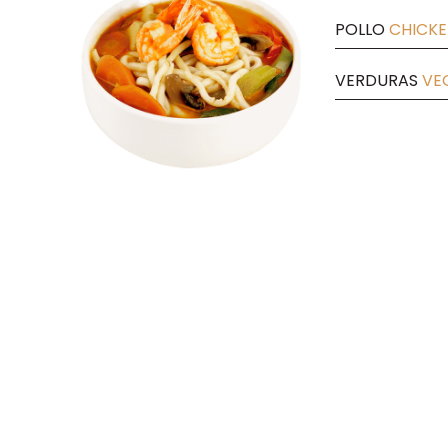
POLLO
CHICK
VERDURAS
VE
Plaza España Nº 5
C.C. Grancasa, 3ª Planta