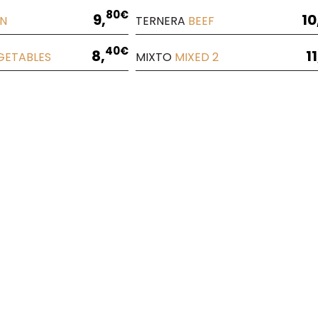
80€
9,
10
EN
TERNERA
BEEF
40€
8,
11
GETABLES
MIXTO
MIXED
2
876 007 540
876 24 05 20