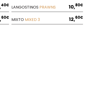
40€
80€
,
10,
LANGOSTINOS
PRAWNS
60€
60€
,
12,
MIXTO
MIXED
3
Todos los días de 12:00 a 00:30h
Viernes y sábados de 12:00 a 01:00
Todos los días de 12:00 a 23:00h