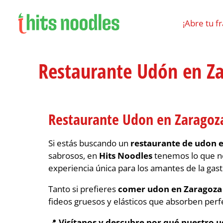
¡Abre tu f
Restaurante Udón en Z
Restaurante Udon en Zaragoza
Si estás buscando un
restaurante de udon 
sabrosos, en
Hits Noodles
tenemos lo que ne
experiencia única para los amantes de la gast
Tanto si prefieres
comer udon en Zaragoza
fideos gruesos y elásticos que absorben perfe
📍
Visítanos y descubre por qué nuestro u