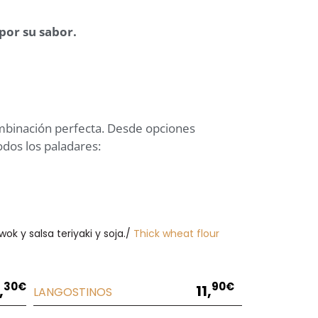
por su sabor.
mbinación perfecta. Desde opciones
dos los paladares:
k y salsa teriyaki y soja./
Thick wheat flour
30€
90€
,
11,
LANGOSTINOS