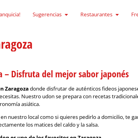
ranquicia!
Sugerencias
Restaurantes
Fr
aragoza
 – Disfruta del mejor sabor japonés
en Zaragoza
donde disfrutar de auténticos fideos japonese
cesitas. Nuestro udon se prepara con recetas tradiciona
ronomía asiática.
en nuestro local como si quieres pedirlo a domicilio, te g
ctamente los matices del caldo y la salsa.
don es uno de los favoritos en Zaragoza.