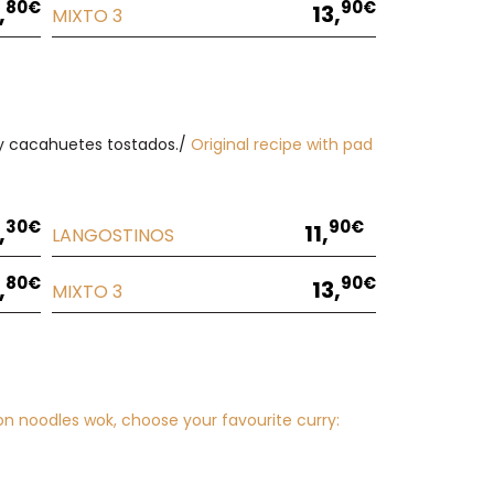
80€
90€
,
13,
MIXTO 3
a y cacahuetes tostados./
Original recipe with pad
30€
90€
,
11,
LANGOSTINOS
80€
90€
,
13,
MIXTO 3
n noodles wok, choose your favourite curry: