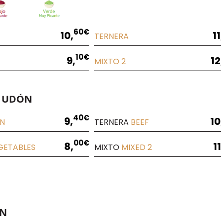
60€
10,
11
TERNERA
10€
9,
12
MIXTO 2
 UDÓN
40€
9,
10
EN
TERNERA
BEEF
00€
8,
11
GETABLES
MIXTO
MIXED
2
N