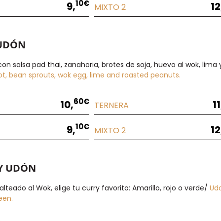
10€
9,
12
MIXTO 2
 UDÓN
con salsa pad thai, zanahoria, brotes de soja, huevo al wok, lim
ot, bean sprouts, wok egg, lime and roasted peanuts.
60€
10,
11
TERNERA
10€
9,
12
MIXTO 2
Y UDÓN
lteado al Wok, elige tu curry favorito: Amarillo, rojo o verde/
Udo
een.