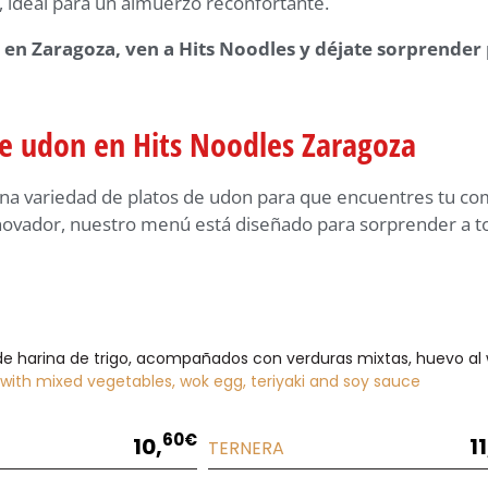
a, ideal para un almuerzo reconfortante.
n en Zaragoza, ven a Hits Noodles y déjate sorprender 
de udon en Hits Noodles Zaragoza
una variedad de platos de udon para que encuentres tu co
nnovador, nuestro menú está diseñado para sorprender a to
e harina de trigo, acompañados con verduras mixtas, huevo al wo
 with mixed vegetables, wok egg, teriyaki and soy sauce
60€
10,
11
TERNERA