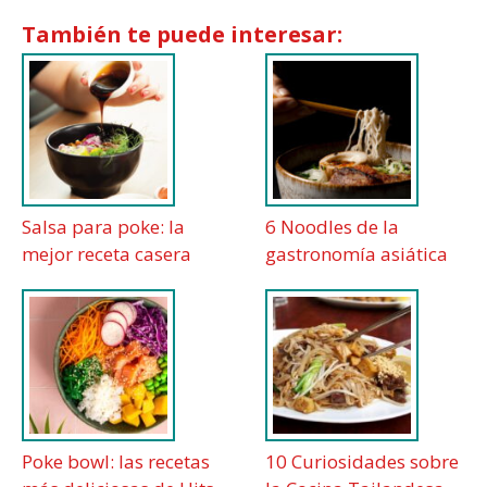
También te puede interesar:
Salsa para poke: la
6 Noodles de la
mejor receta casera
gastronomía asiática
Poke bowl: las recetas
10 Curiosidades sobre